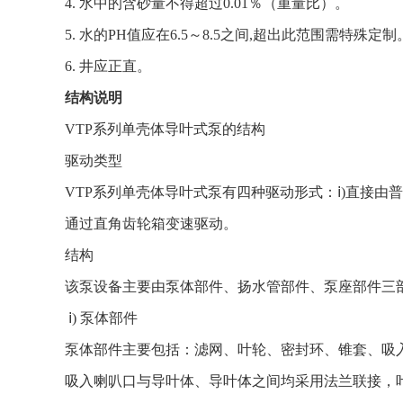
4. 水中的含砂量不得超过0.01％（重量比）。
5. 水的PH值应在6.5～8.5之间,超出此范围需特殊定制
6. 井应正直。
结构说明
VTP系列单壳体导叶式泵的结构
驱动类型
VTP系列单壳体导叶式泵有四种驱动形式：ⅰ)直接由
通过直角齿轮箱变速驱动。
结构
该泵设备主要由泵体部件、扬水管部件、泵座部件三
ⅰ) 泵体部件
泵体部件主要包括：滤网、叶轮、密封环、锥套、吸
吸入喇叭口与导叶体、导叶体之间均采用法兰联接，