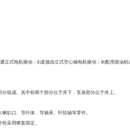
。
普通立式电机驱动；ⅱ)直接由立式空心轴电机驱动；ⅲ)配用柴油
部分组成。其中前两个部分位于井下，泵座部分位于井上。
入喇叭口、导叶体、导轴承、叶轮轴等零件。
叶轮采用锥套固定。