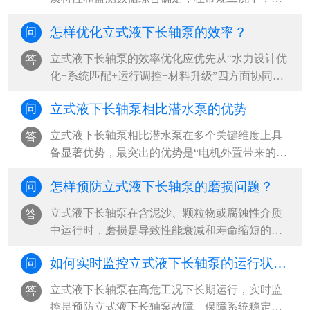
···
议立式液下长轴泵每500小时更换一次润滑油，每
怎样优化立式液下长轴泵的效率？
问
2000小时进行一次全面检查，每6个月至1年安排
一次周期性大修；但在含腐蚀性介质、含固颗粒
​立式液下长轴泵的效率优化应优先从“水力设计优
答
等高危工况下，立式液下长轴泵应缩短至每3个月
化+系统匹配+运行调控+材料升级”四方面协同推
检查一次，并结合振动、温度等状态监测结果实
进，‌最有效的路径是确保立式液下长轴泵在最佳
施动态调整‌。···
立式液下长轴泵相比潜水泵的优势
问
效率点（BEP）附近运行，减少水力、容积和机
械三类损失，同时优化立式液下长轴泵吸入条件
立式液下长轴泵相比潜水泵在多个关键维度上具
答
与管路系统，可实现立式液下长轴泵整体能效提
备显著优势，‌最突出的优势是“电机外置带来的高
升20%-40%‌。···
安全性与易维护性”，尤其适用于腐蚀性、高温或
怎样预防立式液下长轴泵的磨损问题？
问
含固体颗粒的恶劣工况，能有效避免电机进水损
坏风险，并支持在线检修与局部更换，大幅降低
立式液下长轴泵在含泥沙、颗粒物或腐蚀性介质
答
立式液下长轴泵全生命周期运维成本‌。···
中运行时，磨损是导致性能衰减和寿命缩短的主
因。‌最有效的预防策略是“材料选型+工况控制+定
如何实时监控立式液下长轴泵的运行状态？
问
期维护”三位一体，从源头减少立式液下长轴泵磨
损冲击，延长立式液下长轴泵关键部件使用寿
立式液下长轴泵在高危工况下长期运行，实时监
答
命‌。···
控是预防立式液下长轴泵故障、保障系统稳定的