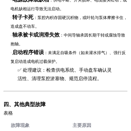
·
‌：供电中断、开关损坏、电缆接头松动，或
电机缺相运行导致无法启动。
转子卡死
·
‌：泵腔内积存固硬沉积物，或叶轮与泵体摩擦卡住，
造成盘不动车。
轴承被卡或润滑失效
·
‌：中间导轴承因长期干转或腐蚀导致
抱轴。
启动程序错误
·
‌：未满足自吸条件（如未灌水排气）、强行反
复启动造成电机过载保护。
✅ 处理建议：检查供电系统、手动盘车确认灵
活性、清理泵腔淤塞物、规范启停流程。
四、其他典型故障
表格
故障现象
主要原因