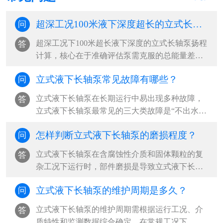
超深工况100米液下深度超长的立式长轴泵的扬程如何计算？
问
超深工况下100米超长液下深度的立式长轴泵扬程
答
计算，核心在于准确评估泵需克服的总能量差，
包括提升高度、管路损失及系统压力差。‌···
立式液下长轴泵常见故障有哪些？
问
立式液下长轴泵在长期运行中易出现多种故障，‌
答
立式液下长轴泵最常见的三大类故障是“不出水或
流量不足”“异常振动与噪音”“启动困难或无法启
怎样判断立式液下长轴泵的磨损程度？
问
动”，其中以吸入侧问题、轴系不稳定和电气系统
故障为根本诱因，占现场故障案例的80%以上‌。
​立式液下长轴泵在含腐蚀性介质和固体颗粒的复
答
···
杂工况下运行时，部件磨损是导致立式液下长轴
泵性能下降和突发故障的主要原因。‌最可靠的判
立式液下长轴泵的维护周期是多久？
问
断方法是“运行参数监测+定期拆检+无损检测”三
结合，其中压力下降超过20%、振动加剧和目视
立式液下长轴泵的维护周期需根据运行工况、介
答
表面损伤是立式液下长轴泵最直接的磨损信号‌。
质特性和监测数据综合确定，‌在常规工况下，建