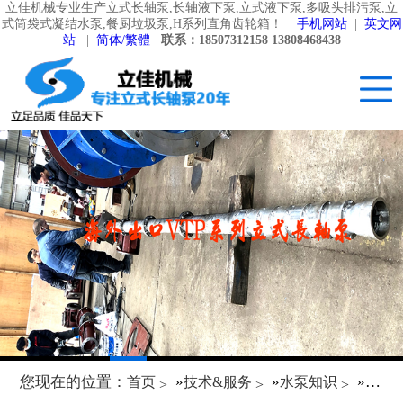
立佳机械专业生产立式长轴泵,长轴液下泵,立式液下泵,多吸头排污泵,立
式筒袋式凝结水泵,餐厨垃圾泵,H系列直角齿轮箱！
手机网站
|
英文网
站
|
简体/繁體
联系：18507312158 13808468438
您现在的位置：
»
»
»
首页
技术&服务
水泵知识
立式