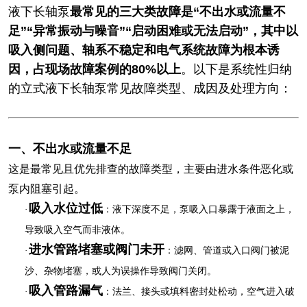
液下长轴泵
最常见的三大类故障是“不出水或流量不
足”“异常振动与噪音”“启动困难或无法启动”，其中以
吸入侧问题、轴系不稳定和电气系统故障为根本诱
因，占现场故障案例的80%以上
‌。以下是系统性归纳
的立式液下长轴泵常见故障类型、成因及处理方向：
一、不出水或流量不足
这是最常见且优先排查的故障类型，主要由进水条件恶化或
泵内阻塞引起。
吸入水位过低
·
‌：液下深度不足，泵吸入口暴露于液面之上，
导致吸入空气而非液体。
进水管路堵塞或阀门未开
·
‌：滤网、管道或入口阀门被泥
沙、杂物堵塞，或人为误操作导致阀门关闭。
吸入管路漏气
·
‌：法兰、接头或填料密封处松动，空气进入破