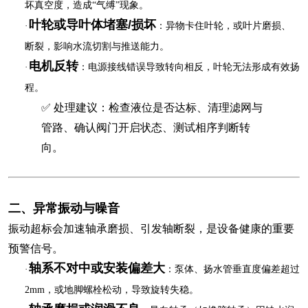
坏真空度，造成“气缚”现象。
叶轮或导叶体堵塞
/损坏
·
‌：异物卡住叶轮，或叶片磨损、
断裂，影响水流切割与推送能力。
电机反转
·
‌：电源接线错误导致转向相反，叶轮无法形成有效扬
程。
✅ 处理建议：检查液位是否达标、清理滤网与
管路、确认阀门开启状态、测试相序判断转
向。
二、异常振动与噪音
振动超标会加速轴承磨损、引发轴断裂，是设备健康的重要
预警信号。
轴系不对中或安装偏差大
·
‌：泵体、扬水管垂直度偏差超过
2mm，或地脚螺栓松动，导致旋转失稳。