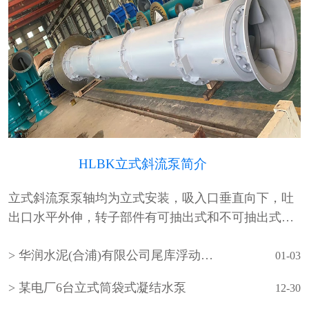
HLBK立式斜流泵简介
立式斜流泵泵轴均为立式安装，吸入口垂直向下，吐
出口水平外伸，转子部件有可抽出式和不可抽出式两
种形式。泵的吸入水池有湿坑式和干坑式两种。叶轮
华润水泥(合浦)有限公司尾库浮动式取水泵站立式长轴泵安装现场
通常为一级，根据需要也可设计成多级。泵的轴承采
01-03
用···
某电厂6台立式筒袋式凝结水泵
12-30