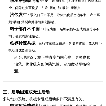
轴承磨损或润滑不良
·
‌：导向轴承（如橡胶轴承）因缺水润
滑、间隙过大而烧损，引发“抖动”和“吱吱”摩擦声。
汽蚀发生
·
‌：泵入口压力不足，液体汽化后空泡破裂，产生高
频“噼啪”爆裂声并伴随剧烈振动。
转子部件不平衡
·
‌：叶轮腐蚀、结垢或损坏造成质量分布不
均，引发周期性振动。
临界转速共振
·
‌：运行转速接近轴系一阶临界转速，放大微小
扰动形成剧烈振动。
✅ 处理建议：校正垂直度与同心度、更换磨损
轴承、优化吸入条件防汽蚀、定期做动平衡检
测。
三、启动困难或无法启动
多与动力系统、机械卡阻或启动条件不满足有关。
电源故障或缺相