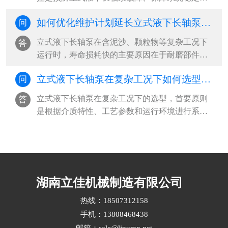
核心手段。‌最有效的监控方式是构建“多参数传感
如何优化维护计划延长立式液下长轴泵寿命？
问
+智能分析+远程可视化”的工业物联网体系，通过
振动、液位、温度、电流等关键参数的24小时在
立式液下长轴泵在含泥沙、颗粒物等复杂工况下
答
线监测，结合阈值报警与趋势预测，实现从被动
运行时，寿命损耗快的主要原因在于‌耐磨部件磨
响应到主动预防的立式液下长轴泵运维升级‌。···
损、振动加剧和密封失效‌。要延长立式液下长轴
立式液下长轴泵在复杂工况下如何选型？ ​
问
泵使用寿命，必须从“被动维修”转向“系统性预防
维护”，‌最有效的策略是建立基于工况特征的差异
立式液下长轴泵在复杂工况下的选型，‌首要原则
答
化维护计划，结合关键参数监控与周期性干预，
是根据介质特性、工艺参数和运行环境进行系统
实现寿命延长30%以上‌。···
匹配，优先选择耐腐蚀、抗磨损、结构稳定且具
备高汽蚀余量适应能力的立式液下长轴泵泵型‌。
复杂工况通常涉及高温、高压、强腐蚀、含固颗
粒或频繁启停等挑战，需从材料、水力设计、密
封结构和配套标准多维度综合评估立式液下长轴
湖南立佳机械制造有限公司
泵选型。···
热线：18507312158
手机：13808468438
邮箱：sale@ljpump.net