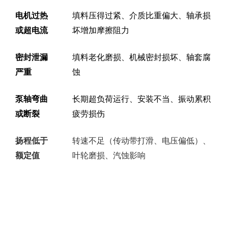
电机过热
填料压得过紧、介质比重偏大、轴承损
或超电流
坏增加摩擦阻力
密封泄漏
填料老化磨损、机械密封损坏、轴套腐
严重
蚀
泵轴弯曲
长期超负荷运行、安装不当、振动累积
或断裂
疲劳损伤
扬程低于
转速不足（传动带打滑、电压偏低）、
额定值
叶轮磨损、汽蚀影响