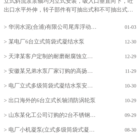
立式斜流泵泵轴均为立式安装，吸入口垂直向下，吐
出口水平外伸，转子部件有可抽出式和不可抽出式两
种形式。泵的吸入水池有湿坑式和干坑式两种。叶轮
华润水泥(合浦)有限公司尾库浮动式取水泵站立式长轴泵安装现场
通常为一级，根据需要也可设计成多级。泵的轴承采
01-03
用···
某电厂6台立式筒袋式凝结水泵
12-30
天津某客户定制的耐磨耐腐蚀立式长轴泵
12-29
安徽某兄弟水泵厂家订购的高扬程立式长轴泵
11-29
电厂立式多级筒袋式凝结水泵安装现场
10-30
出口海外的6台立式长轴消防涡轮泵
10-29
山东某化工公司订购的2台不锈钢立式长轴液下泵
09-29
电厂小机凝泵(立式多级筒袋式凝结水泵)
08-30