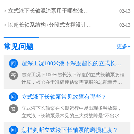
立式液下长轴混流泵用于哪些液下深度超长的超深工况？
02-13
以‌超长轴系结构+分段式支撑设计‌为核心的‌超长立式液下长轴泵
02-13
常见问题
更多+
超深工况100米液下深度超长的立式长轴泵的扬程如何计算？
问
超深工况下100米超长液下深度的立式长轴泵扬程
答
计算，核心在于准确评估泵需克服的总能量差，
包括提升高度、管路损失及系统压力差。‌···
立式液下长轴泵常见故障有哪些？
问
立式液下长轴泵在长期运行中易出现多种故障，‌
答
立式液下长轴泵最常见的三大类故障是“不出水或
流量不足”“异常振动与噪音”“启动困难或无法启
怎样判断立式液下长轴泵的磨损程度？
问
动”，其中以吸入侧问题、轴系不稳定和电气系统