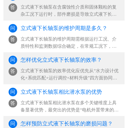
故障为根本诱因，占现场故障案例的80%以上‌。
​立式液下长轴泵在含腐蚀性介质和固体颗粒的复
答
···
杂工况下运行时，部件磨损是导致立式液下长轴
泵性能下降和突发故障的主要原因。‌最可靠的判
立式液下长轴泵的维护周期是多久？
问
断方法是“运行参数监测+定期拆检+无损检测”三
结合，其中压力下降超过20%、振动加剧和目视
立式液下长轴泵的维护周期需根据运行工况、介
答
表面损伤是立式液下长轴泵最直接的磨损信号‌。
质特性和监测数据综合确定，‌在常规工况下，建
···
议立式液下长轴泵每500小时更换一次润滑油，每
怎样优化立式液下长轴泵的效率？
问
2000小时进行一次全面检查，每6个月至1年安排
一次周期性大修；但在含腐蚀性介质、含固颗粒
​立式液下长轴泵的效率优化应优先从“水力设计优
答
等高危工况下，立式液下长轴泵应缩短至每3个月
化+系统匹配+运行调控+材料升级”四方面协同推
检查一次，并结合振动、温度等状态监测结果实
进，‌最有效的路径是确保立式液下长轴泵在最佳
施动态调整‌。···
立式液下长轴泵相比潜水泵的优势
问
效率点（BEP）附近运行，减少水力、容积和机
械三类损失，同时优化立式液下长轴泵吸入条件
立式液下长轴泵相比潜水泵在多个关键维度上具
答
与管路系统，可实现立式液下长轴泵整体能效提
备显著优势，‌最突出的优势是“电机外置带来的高
升20%-40%‌。···
安全性与易维护性”，尤其适用于腐蚀性、高温或
怎样预防立式液下长轴泵的磨损问题？
问
含固体颗粒的恶劣工况，能有效避免电机进水损