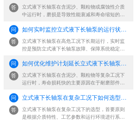
坏风险，并支持在线检修与局部更换，大幅降低
立式液下长轴泵在含泥沙、颗粒物或腐蚀性介质
答
立式液下长轴泵全生命周期运维成本‌。···
中运行时，磨损是导致性能衰减和寿命缩短的主
因。‌最有效的预防策略是“材料选型+工况控制+定
如何实时监控立式液下长轴泵的运行状态？
问
期维护”三位一体，从源头减少立式液下长轴泵磨
损冲击，延长立式液下长轴泵关键部件使用寿
立式液下长轴泵在高危工况下长期运行，实时监
答
命‌。···
控是预防立式液下长轴泵故障、保障系统稳定的
核心手段。‌最有效的监控方式是构建“多参数传感
如何优化维护计划延长立式液下长轴泵寿命？
问
+智能分析+远程可视化”的工业物联网体系，通过
振动、液位、温度、电流等关键参数的24小时在
立式液下长轴泵在含泥沙、颗粒物等复杂工况下
答
线监测，结合阈值报警与趋势预测，实现从被动
运行时，寿命损耗快的主要原因在于‌耐磨部件磨
响应到主动预防的立式液下长轴泵运维升级‌。···
损、振动加剧和密封失效‌。要延长立式液下长轴
立式液下长轴泵在复杂工况下如何选型？ ​
问
泵使用寿命，必须从“被动维修”转向“系统性预防
维护”，‌最有效的策略是建立基于工况特征的差异
立式液下长轴泵在复杂工况下的选型，‌首要原则
答
化维护计划，结合关键参数监控与周期性干预，
是根据介质特性、工艺参数和运行环境进行系统
实现寿命延长30%以上‌。···
匹配，优先选择耐腐蚀、抗磨损、结构稳定且具
备高汽蚀余量适应能力的立式液下长轴泵泵型‌。