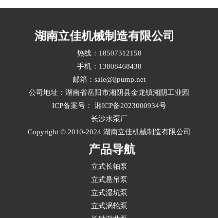
复杂工况通常涉及高温、高压、强腐蚀、含固颗
粒或频繁启停等挑战，需从材料、水力设计、密
封结构和配套标准多维度综合评估立式液下长轴
湖南立佳机械制造有限公司
泵选型。···
热线：18507312158
手机：13808468438
邮箱：sale@ljpump.net
公司地址：湖南省岳阳市湘阴县金龙镇湘阴工业园
ICP备案号：
湘ICP备2023000934号
长沙水泵厂
Copyright © 2010-2024 湖南立佳机械制造有限公司
产品导航
立式长轴泵
立式悬吊泵
立式湿坑泵
立式涡轮泵