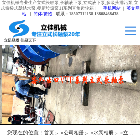
立佳机械专业生产立式长轴泵,长轴液下泵,立式液下泵,多吸头排污泵,立
式筒袋式凝结水泵,餐厨垃圾泵,H系列直角齿轮箱！
手机网站
|
英文网
站
|
简体/繁體
联系：18507312158 13808468438
您现在的位置：
»
»
»
首页
公司相册
水泵相册
立式长轴泵