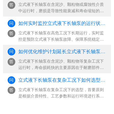
坏风险，并支持在线检修与局部更换，大幅降低
立式液下长轴泵在含泥沙、颗粒物或腐蚀性介质
答
立式液下长轴泵全生命周期运维成本‌。···
中运行时，磨损是导致性能衰减和寿命缩短的主
因。‌最有效的预防策略是“材料选型+工况控制+定
如何实时监控立式液下长轴泵的运行状态？
问
期维护”三位一体，从源头减少立式液下长轴泵磨
损冲击，延长立式液下长轴泵关键部件使用寿
立式液下长轴泵在高危工况下长期运行，实时监
答
命‌。···
控是预防立式液下长轴泵故障、保障系统稳定的
核心手段。‌最有效的监控方式是构建“多参数传感
如何优化维护计划延长立式液下长轴泵寿命？
问
+智能分析+远程可视化”的工业物联网体系，通过
振动、液位、温度、电流等关键参数的24小时在
立式液下长轴泵在含泥沙、颗粒物等复杂工况下
答
线监测，结合阈值报警与趋势预测，实现从被动
运行时，寿命损耗快的主要原因在于‌耐磨部件磨
响应到主动预防的立式液下长轴泵运维升级‌。···
损、振动加剧和密封失效‌。要延长立式液下长轴
立式液下长轴泵在复杂工况下如何选型？ ​
问
泵使用寿命，必须从“被动维修”转向“系统性预防
维护”，‌最有效的策略是建立基于工况特征的差异
立式液下长轴泵在复杂工况下的选型，‌首要原则
答
化维护计划，结合关键参数监控与周期性干预，
是根据介质特性、工艺参数和运行环境进行系统
实现寿命延长30%以上‌。···
匹配，优先选择耐腐蚀、抗磨损、结构稳定且具
备高汽蚀余量适应能力的立式液下长轴泵泵型‌。