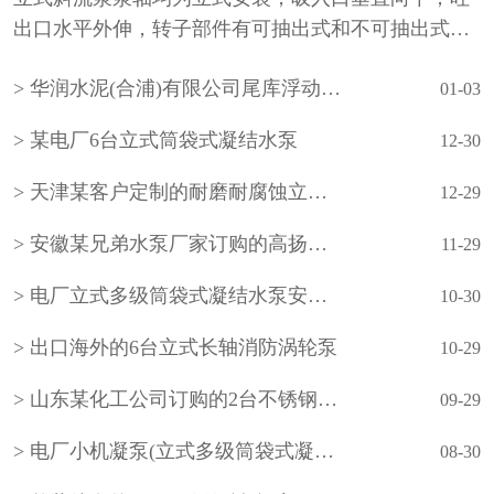
出口水平外伸，转子部件有可抽出式和不可抽出式两
种形式。泵的吸入水池有湿坑式和干坑式两种。叶轮
华润水泥(合浦)有限公司尾库浮动式取水泵站立式长轴泵安装现场
通常为一级，根据需要也可设计成多级。泵的轴承采
01-03
用···
某电厂6台立式筒袋式凝结水泵
12-30
天津某客户定制的耐磨耐腐蚀立式长轴泵
12-29
安徽某兄弟水泵厂家订购的高扬程立式长轴泵
11-29
电厂立式多级筒袋式凝结水泵安装现场
10-30
出口海外的6台立式长轴消防涡轮泵
10-29
山东某化工公司订购的2台不锈钢立式长轴液下泵
09-29
电厂小机凝泵(立式多级筒袋式凝结水泵)
08-30