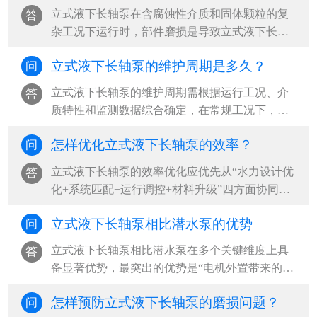
故障为根本诱因，占现场故障案例的80%以上‌。
​立式液下长轴泵在含腐蚀性介质和固体颗粒的复
答
···
杂工况下运行时，部件磨损是导致立式液下长轴
泵性能下降和突发故障的主要原因。‌最可靠的判
立式液下长轴泵的维护周期是多久？
问
断方法是“运行参数监测+定期拆检+无损检测”三
结合，其中压力下降超过20%、振动加剧和目视
立式液下长轴泵的维护周期需根据运行工况、介
答
表面损伤是立式液下长轴泵最直接的磨损信号‌。
质特性和监测数据综合确定，‌在常规工况下，建
···
议立式液下长轴泵每500小时更换一次润滑油，每
怎样优化立式液下长轴泵的效率？
问
2000小时进行一次全面检查，每6个月至1年安排
一次周期性大修；但在含腐蚀性介质、含固颗粒
​立式液下长轴泵的效率优化应优先从“水力设计优
答
等高危工况下，立式液下长轴泵应缩短至每3个月
化+系统匹配+运行调控+材料升级”四方面协同推
检查一次，并结合振动、温度等状态监测结果实
进，‌最有效的路径是确保立式液下长轴泵在最佳
施动态调整‌。···
立式液下长轴泵相比潜水泵的优势
问
效率点（BEP）附近运行，减少水力、容积和机
械三类损失，同时优化立式液下长轴泵吸入条件
立式液下长轴泵相比潜水泵在多个关键维度上具
答
与管路系统，可实现立式液下长轴泵整体能效提
备显著优势，‌最突出的优势是“电机外置带来的高
升20%-40%‌。···
安全性与易维护性”，尤其适用于腐蚀性、高温或
怎样预防立式液下长轴泵的磨损问题？
问
含固体颗粒的恶劣工况，能有效避免电机进水损