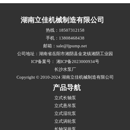
复杂工况通常涉及高温、高压、强腐蚀、含固颗
粒或频繁启停等挑战，需从材料、水力设计、密
封结构和配套标准多维度综合评估立式液下长轴
湖南立佳机械制造有限公司
泵选型。···
热线：18507312158
手机：13808468438
邮箱：sale@ljpump.net
公司地址：湖南省岳阳市湘阴县金龙镇湘阴工业园
ICP备案号：
湘ICP备2023000934号
长沙水泵厂
Copyright © 2010-2024 湖南立佳机械制造有限公司
产品导航
立式长轴泵
立式悬吊泵
立式湿坑泵
立式涡轮泵
长轴深井泵