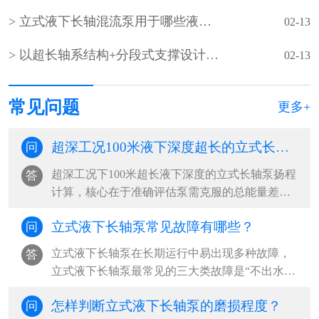
立式液下长轴混流泵用于哪些液下深度超长的超深工况？
02-13
以‌超长轴系结构+分段式支撑设计‌为核心的‌超长立式液下长轴泵
02-13
常见问题
更多+
超深工况100米液下深度超长的立式长轴泵的扬程如何计算？
问
超深工况下100米超长液下深度的立式长轴泵扬程
答
计算，核心在于准确评估泵需克服的总能量差，
包括提升高度、管路损失及系统压力差。‌···
立式液下长轴泵常见故障有哪些？
问
立式液下长轴泵在长期运行中易出现多种故障，‌
答
立式液下长轴泵最常见的三大类故障是“不出水或
流量不足”“异常振动与噪音”“启动困难或无法启
怎样判断立式液下长轴泵的磨损程度？
问
动”，其中以吸入侧问题、轴系不稳定和电气系统