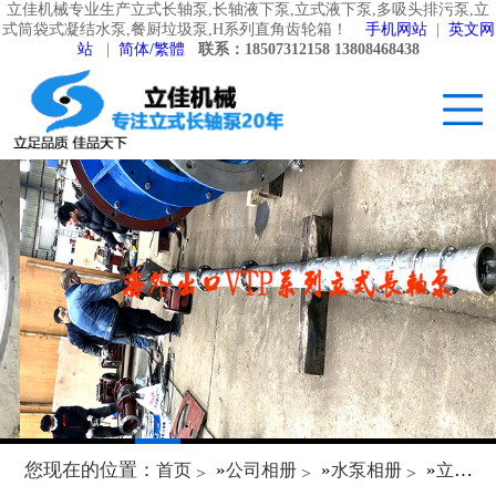
立佳机械专业生产立式长轴泵,长轴液下泵,立式液下泵,多吸头排污泵,立
式筒袋式凝结水泵,餐厨垃圾泵,H系列直角齿轮箱！
手机网站
|
英文网
站
|
简体/繁體
联系：18507312158 13808468438
您现在的位置：
»
»
»
首页
公司相册
水泵相册
立式长轴泵