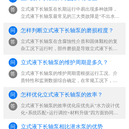
立式液下长轴泵在长期运行中易出现多种故障，‌
答
立式液下长轴泵最常见的三大类故障是“不出水或
流量不足”“异常振动与噪音”“启动困难或无法启
怎样判断立式液下长轴泵的磨损程度？
问
动”，其中以吸入侧问题、轴系不稳定和电气系统
故障为根本诱因，占现场故障案例的80%以上‌。
​立式液下长轴泵在含腐蚀性介质和固体颗粒的复
答
···
杂工况下运行时，部件磨损是导致立式液下长轴
泵性能下降和突发故障的主要原因。‌最可靠的判
立式液下长轴泵的维护周期是多久？
问
断方法是“运行参数监测+定期拆检+无损检测”三
结合，其中压力下降超过20%、振动加剧和目视
立式液下长轴泵的维护周期需根据运行工况、介
答
表面损伤是立式液下长轴泵最直接的磨损信号‌。
质特性和监测数据综合确定，‌在常规工况下，建
···
议立式液下长轴泵每500小时更换一次润滑油，每
怎样优化立式液下长轴泵的效率？
问
2000小时进行一次全面检查，每6个月至1年安排
一次周期性大修；但在含腐蚀性介质、含固颗粒
​立式液下长轴泵的效率优化应优先从“水力设计优
答
等高危工况下，立式液下长轴泵应缩短至每3个月
化+系统匹配+运行调控+材料升级”四方面协同推
检查一次，并结合振动、温度等状态监测结果实
进，‌最有效的路径是确保立式液下长轴泵在最佳
施动态调整‌。···
立式液下长轴泵相比潜水泵的优势
问
效率点（BEP）附近运行，减少水力、容积和机