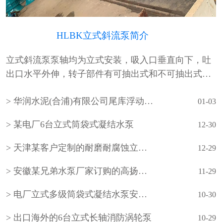
HLBK立式斜流泵简介
立式斜流泵泵轴均为立式安装，吸入口垂直向下，吐
出口水平外伸，转子部件有可抽出式和不可抽出式两
种形式。泵的吸入水池有湿坑式和干坑式两种。叶轮
华润水泥(合浦)有限公司尾库浮动式取水泵站立式长轴泵安装现场
通常为一级，根据需要也可设计成多级。泵的轴承采
01-03
用···
某电厂6台立式筒袋式凝结水泵
12-30
天津某客户定制的耐磨耐腐蚀立式长轴泵
12-29
安徽某兄弟水泵厂家订购的高扬程立式长轴泵
11-29
电厂立式多级筒袋式凝结水泵安装现场
10-30
出口海外的6台立式长轴消防涡轮泵
10-29