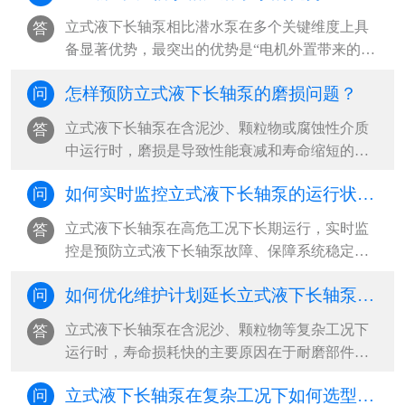
械三类损失，同时优化立式液下长轴泵吸入条件
立式液下长轴泵相比潜水泵在多个关键维度上具
答
与管路系统，可实现立式液下长轴泵整体能效提
备显著优势，‌最突出的优势是“电机外置带来的高
升20%-40%‌。···
安全性与易维护性”，尤其适用于腐蚀性、高温或
怎样预防立式液下长轴泵的磨损问题？
问
含固体颗粒的恶劣工况，能有效避免电机进水损
坏风险，并支持在线检修与局部更换，大幅降低
立式液下长轴泵在含泥沙、颗粒物或腐蚀性介质
答
立式液下长轴泵全生命周期运维成本‌。···
中运行时，磨损是导致性能衰减和寿命缩短的主
因。‌最有效的预防策略是“材料选型+工况控制+定
如何实时监控立式液下长轴泵的运行状态？
问
期维护”三位一体，从源头减少立式液下长轴泵磨
损冲击，延长立式液下长轴泵关键部件使用寿
立式液下长轴泵在高危工况下长期运行，实时监
答
命‌。···
控是预防立式液下长轴泵故障、保障系统稳定的
核心手段。‌最有效的监控方式是构建“多参数传感
如何优化维护计划延长立式液下长轴泵寿命？
问
+智能分析+远程可视化”的工业物联网体系，通过
振动、液位、温度、电流等关键参数的24小时在
立式液下长轴泵在含泥沙、颗粒物等复杂工况下
答
线监测，结合阈值报警与趋势预测，实现从被动
运行时，寿命损耗快的主要原因在于‌耐磨部件磨
响应到主动预防的立式液下长轴泵运维升级‌。···
损、振动加剧和密封失效‌。要延长立式液下长轴
立式液下长轴泵在复杂工况下如何选型？ ​
问
泵使用寿命，必须从“被动维修”转向“系统性预防