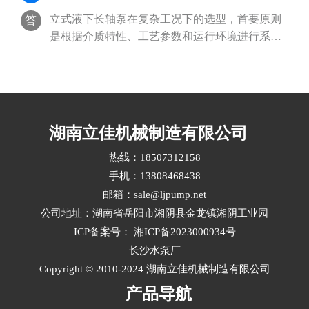
维护”，‌最有效的策略是建立基于工况特征的差异
立式液下长轴泵在复杂工况下的选型，‌首要原则
答
化维护计划，结合关键参数监控与周期性干预，
是根据介质特性、工艺参数和运行环境进行系统
实现寿命延长30%以上‌。···
匹配，优先选择耐腐蚀、抗磨损、结构稳定且具
备高汽蚀余量适应能力的立式液下长轴泵泵型‌。
复杂工况通常涉及高温、高压、强腐蚀、含固颗
粒或频繁启停等挑战，需从材料、水力设计、密
封结构和配套标准多维度综合评估立式液下长轴
湖南立佳机械制造有限公司
泵选型。···
热线：18507312158
手机：13808468438
邮箱：sale@ljpump.net
公司地址：湖南省岳阳市湘阴县金龙镇湘阴工业园
ICP备案号：
湘ICP备2023000934号
长沙水泵厂
Copyright © 2010-2024 湖南立佳机械制造有限公司
产品导航