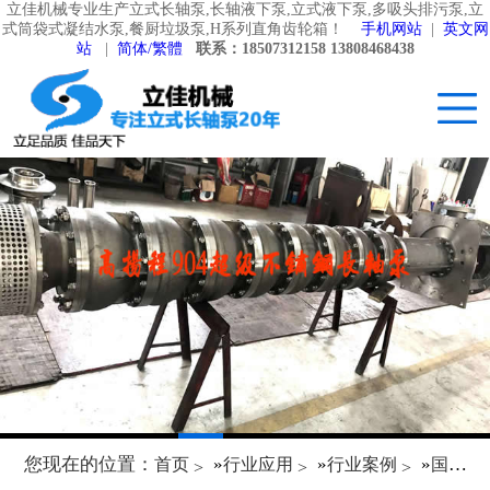
立佳机械专业生产立式长轴泵,长轴液下泵,立式液下泵,多吸头排污泵,立
式筒袋式凝结水泵,餐厨垃圾泵,H系列直角齿轮箱！
手机网站
|
英文网
站
|
简体/繁體
联系：18507312158 13808468438
您现在的位置：
»
»
»
首页
行业应用
行业案例
国外工程