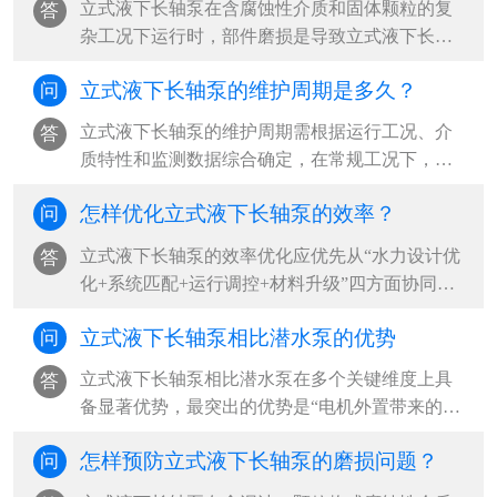
​立式液下长轴泵在含腐蚀性介质和固体颗粒的复
答
···
杂工况下运行时，部件磨损是导致立式液下长轴
泵性能下降和突发故障的主要原因。‌最可靠的判
立式液下长轴泵的维护周期是多久？
问
断方法是“运行参数监测+定期拆检+无损检测”三
结合，其中压力下降超过20%、振动加剧和目视
立式液下长轴泵的维护周期需根据运行工况、介
答
表面损伤是立式液下长轴泵最直接的磨损信号‌。
质特性和监测数据综合确定，‌在常规工况下，建
···
议立式液下长轴泵每500小时更换一次润滑油，每
怎样优化立式液下长轴泵的效率？
问
2000小时进行一次全面检查，每6个月至1年安排
一次周期性大修；但在含腐蚀性介质、含固颗粒
​立式液下长轴泵的效率优化应优先从“水力设计优
答
等高危工况下，立式液下长轴泵应缩短至每3个月
化+系统匹配+运行调控+材料升级”四方面协同推
检查一次，并结合振动、温度等状态监测结果实
进，‌最有效的路径是确保立式液下长轴泵在最佳
施动态调整‌。···
立式液下长轴泵相比潜水泵的优势
问
效率点（BEP）附近运行，减少水力、容积和机
械三类损失，同时优化立式液下长轴泵吸入条件
立式液下长轴泵相比潜水泵在多个关键维度上具
答
与管路系统，可实现立式液下长轴泵整体能效提
备显著优势，‌最突出的优势是“电机外置带来的高
升20%-40%‌。···
安全性与易维护性”，尤其适用于腐蚀性、高温或
怎样预防立式液下长轴泵的磨损问题？
问
含固体颗粒的恶劣工况，能有效避免电机进水损
坏风险，并支持在线检修与局部更换，大幅降低