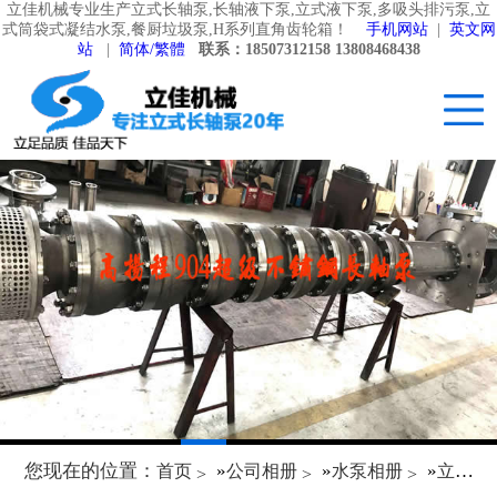
立佳机械专业生产立式长轴泵,长轴液下泵,立式液下泵,多吸头排污泵,立
式筒袋式凝结水泵,餐厨垃圾泵,H系列直角齿轮箱！
手机网站
|
英文网
站
|
简体/繁體
联系：18507312158 13808468438
您现在的位置：
»
»
»
首页
公司相册
水泵相册
立式长轴泵