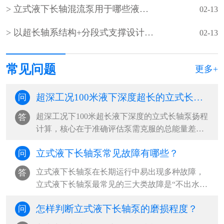
立式液下长轴混流泵用于哪些液下深度超长的超深工况？
02-13
以‌超长轴系结构+分段式支撑设计‌为核心的‌超长立式液下长轴泵
02-13
常见问题
更多+
超深工况100米液下深度超长的立式长轴泵的扬程如何计算？
问
超深工况下100米超长液下深度的立式长轴泵扬程
答
计算，核心在于准确评估泵需克服的总能量差，
包括提升高度、管路损失及系统压力差。‌···
立式液下长轴泵常见故障有哪些？
问
立式液下长轴泵在长期运行中易出现多种故障，‌
答
立式液下长轴泵最常见的三大类故障是“不出水或
流量不足”“异常振动与噪音”“启动困难或无法启
怎样判断立式液下长轴泵的磨损程度？
问
动”，其中以吸入侧问题、轴系不稳定和电气系统
故障为根本诱因，占现场故障案例的80%以上‌。