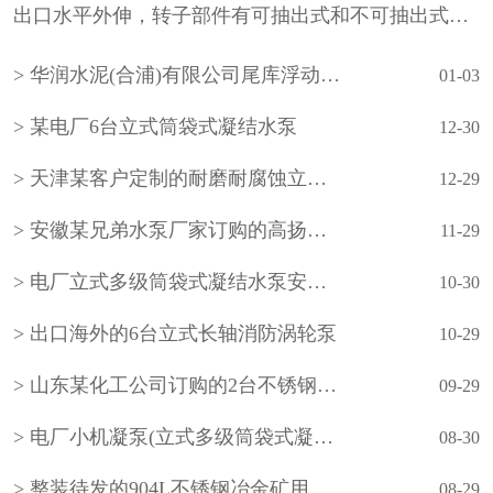
出口水平外伸，转子部件有可抽出式和不可抽出式两
种形式。泵的吸入水池有湿坑式和干坑式两种。叶轮
华润水泥(合浦)有限公司尾库浮动式取水泵站立式长轴泵安装现场
通常为一级，根据需要也可设计成多级。泵的轴承采
01-03
用···
某电厂6台立式筒袋式凝结水泵
12-30
天津某客户定制的耐磨耐腐蚀立式长轴泵
12-29
安徽某兄弟水泵厂家订购的高扬程立式长轴泵
11-29
电厂立式多级筒袋式凝结水泵安装现场
10-30
出口海外的6台立式长轴消防涡轮泵
10-29
山东某化工公司订购的2台不锈钢立式长轴液下泵
09-29
电厂小机凝泵(立式多级筒袋式凝结水泵)
08-30
整装待发的904L不锈钢冶金矿用立式长轴泵
08-29