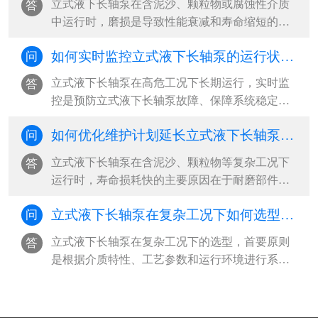
立式液下长轴泵在含泥沙、颗粒物或腐蚀性介质
答
立式液下长轴泵全生命周期运维成本‌。···
中运行时，磨损是导致性能衰减和寿命缩短的主
因。‌最有效的预防策略是“材料选型+工况控制+定
如何实时监控立式液下长轴泵的运行状态？
问
期维护”三位一体，从源头减少立式液下长轴泵磨
损冲击，延长立式液下长轴泵关键部件使用寿
立式液下长轴泵在高危工况下长期运行，实时监
答
命‌。···
控是预防立式液下长轴泵故障、保障系统稳定的
核心手段。‌最有效的监控方式是构建“多参数传感
如何优化维护计划延长立式液下长轴泵寿命？
问
+智能分析+远程可视化”的工业物联网体系，通过
振动、液位、温度、电流等关键参数的24小时在
立式液下长轴泵在含泥沙、颗粒物等复杂工况下
答
线监测，结合阈值报警与趋势预测，实现从被动
运行时，寿命损耗快的主要原因在于‌耐磨部件磨
响应到主动预防的立式液下长轴泵运维升级‌。···
损、振动加剧和密封失效‌。要延长立式液下长轴
立式液下长轴泵在复杂工况下如何选型？ ​
问
泵使用寿命，必须从“被动维修”转向“系统性预防
维护”，‌最有效的策略是建立基于工况特征的差异
立式液下长轴泵在复杂工况下的选型，‌首要原则
答
化维护计划，结合关键参数监控与周期性干预，
是根据介质特性、工艺参数和运行环境进行系统
实现寿命延长30%以上‌。···
匹配，优先选择耐腐蚀、抗磨损、结构稳定且具
备高汽蚀余量适应能力的立式液下长轴泵泵型‌。
复杂工况通常涉及高温、高压、强腐蚀、含固颗