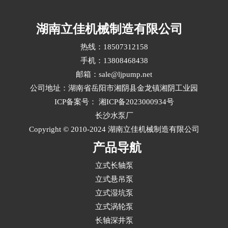
粒或频繁启停等挑战，需从材料、水力设计、密
封结构和配套标准多维度综合评估立式液下长轴
湖南立佳机械制造有限公司
泵选型。···
热线：18507312158
手机：13808468438
邮箱：sale@ljpump.net
公司地址：湖南省岳阳市湘阴县金龙镇湘阴工业园
ICP备案号：
湘ICP备2023000934号
长沙水泵厂
Copyright © 2010-2024 湖南立佳机械制造有限公司
产品导航
立式长轴泵
立式悬吊泵
立式湿坑泵
立式涡轮泵
长轴深井泵