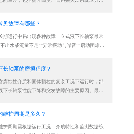
总能量差，包括提升高度、管路损失及系统压力
常见故障有哪些？
长期运行中易出现多种故障，‌立式液下长轴泵最常
不出水或流量不足”“异常振动与噪音”“启动困难或
以吸入侧问题、轴系不稳定和电气系统故障为根本
的80%以上‌。···
下长轴泵的磨损程度？
在含腐蚀性介质和固体颗粒的复杂工况下运行时，部
液下长轴泵性能下降和突发故障的主要原因。‌最可
运行参数监测+定期拆检+无损检测”三结合，其中压
、振动加剧和目视表面损伤是立式液下长轴泵最直接
的维护周期是多久？
维护周期需根据运行工况、介质特性和监测数据综