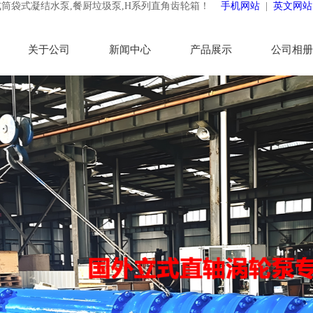
式筒袋式凝结水泵,餐厨垃圾泵,H系列直角齿轮箱！
手机网站
|
英文网站
关于公司
新闻中心
产品展示
公司相册