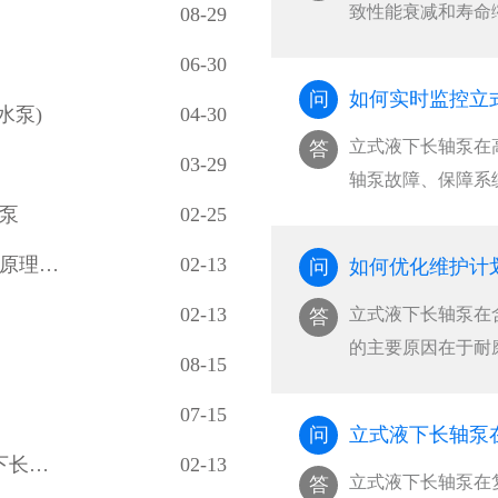
致性能衰减和寿命
08-29
控制+定期维护”
06-30
长立式液下长轴泵关
问
如何实时监控立
水泵)
04-30
立式液下长轴泵在
答
03-29
轴泵故障、保障系
参数传感+智能分
泵
02-25
位、温度、电流等
液下深度超长的超深工况立式液下长轴泵工作原理和技术核心
02-13
问
如何优化维护计
预测，实现从被动响
02-13
立式液下长轴泵在
答
的主要原因在于‌
08-15
下长轴泵使用寿命，
07-15
效的策略是建立基
问
立式液下长轴泵在
与周期性干预，实现寿
液下深度可达100米甚至更长的超长型立式液下长轴泵如何设计？
02-13
立式液下长轴泵在
答