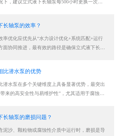
况下，建议立式液下长轴泵每500小时更换一次润
时进行一次全面检查，每6个月至1年安排一次周期性
性介质、含固颗粒等高危工况下，立式液下长轴泵
下长轴泵的效率？
检查一次，并结合振动、温度等状态监测结果实施
效率优化应优先从“水力设计优化+系统匹配+运行
四方面协同推进，‌最有效的路径是确保立式液下长轴
BEP）附近运行，减少水力、容积和机械三类损
液下长轴泵吸入条件与管路系统，可实现立式液下
相比潜水泵的优势
%-40%‌。···
比潜水泵在多个关键维度上具备显著优势，‌最突出
置带来的高安全性与易维护性”，尤其适用于腐蚀
颗粒的恶劣工况，能有效避免电机进水损坏风险，
局部更换，大幅降低立式液下长轴泵全生命周期运
下长轴泵的磨损问题？
含泥沙、颗粒物或腐蚀性介质中运行时，磨损是导