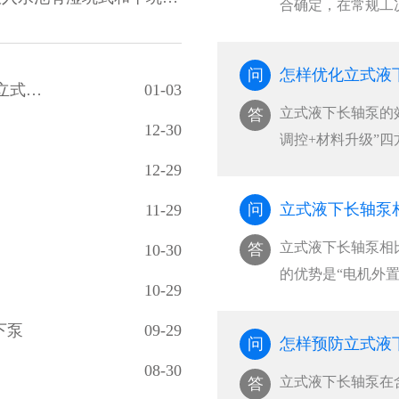
合确定，‌在常规工
。泵的轴承采用···
滑油，每2000小
大修；但在含腐蚀
问
怎样优化立式液
应缩短至每3个月
华润水泥(合浦)有限公司尾库浮动式取水泵站立式长轴泵安装现场
01-03
动态调整‌。···
​立式液下长轴泵的
答
12-30
调控+材料升级”
泵在最佳效率点（
12-29
失，同时优化立式
问
立式液下长轴泵
11-29
长轴泵整体能效提升20
立式液下长轴泵相
答
10-30
的优势是“电机外
10-29
性、高温或含固体
并支持在线检修与
下泵
09-29
问
怎样预防立式液
维成本‌。···
08-30
立式液下长轴泵在
答