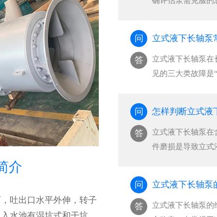
确评估泵需克服的
差。‌···
问
立式液下长轴泵
立式液下长轴泵在
答
见的三大类故障是“
无法启动”，其中
诱因，占现场故障案例
问
怎样判断立式液
​立式液下长轴泵
答
件磨损是导致立式
靠的判断方法是“
简介
力下降超过20%
问
立式液下长轴泵
的磨损信号‌。···
下，吐出口水平外伸，转子
立式液下长轴泵的
答
吸入水池有湿坑式和干坑式