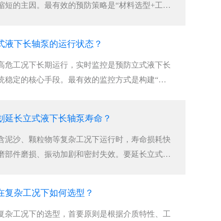
缩短的主因。‌最有效的预防策略是“材料选型+工况
三位一体，从源头减少立式液下长轴泵磨损冲击，延
键部件使用寿命‌。···
式液下长轴泵的运行状态？
高危工况下长期运行，实时监控是预防立式液下长
统稳定的核心手段。‌最有效的监控方式是构建“多
析+远程可视化”的工业物联网体系，通过振动、液
关键参数的24小时在线监测，结合阈值报警与趋势
划延长立式液下长轴泵寿命？
应到主动预防的立式液下长轴泵运维升级‌。···
含泥沙、颗粒物等复杂工况下运行时，寿命损耗快
耐磨部件磨损、振动加剧和密封失效‌。要延长立式液
必须从“被动维修”转向“系统性预防维护”，‌最有
于工况特征的差异化维护计划，结合关键参数监控
复杂工况下如何选型？ ​
命延长30%以上‌。···
复杂工况下的选型，‌首要原则是根据介质特性、工