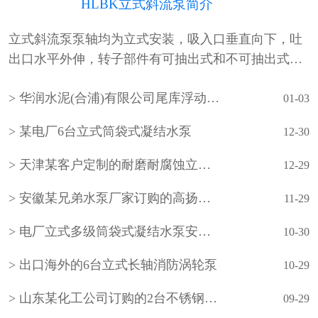
HLBK立式斜流泵简介
立式斜流泵泵轴均为立式安装，吸入口垂直向下，吐
出口水平外伸，转子部件有可抽出式和不可抽出式两
种形式。泵的吸入水池有湿坑式和干坑式两种。叶轮
华润水泥(合浦)有限公司尾库浮动式取水泵站立式长轴泵安装现场
通常为一级，根据需要也可设计成多级。泵的轴承采
01-03
用···
某电厂6台立式筒袋式凝结水泵
12-30
天津某客户定制的耐磨耐腐蚀立式长轴泵
12-29
安徽某兄弟水泵厂家订购的高扬程立式长轴泵
11-29
电厂立式多级筒袋式凝结水泵安装现场
10-30
出口海外的6台立式长轴消防涡轮泵
10-29
山东某化工公司订购的2台不锈钢立式长轴液下泵
09-29