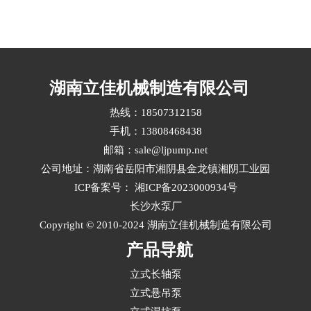
实现寿命延长30%以上‌。···
匹配，优先选择耐腐蚀、抗磨损、结构稳定且具
备高汽蚀余量适应能力的立式液下长轴泵泵型‌。
复杂工况通常涉及高温、高压、强腐蚀、含固颗
粒或频繁启停等挑战，需从材料、水力设计、密
封结构和配套标准多维度综合评估立式液下长轴
湖南立佳机械制造有限公司
泵选型。···
热线：18507312158
手机：13808468438
邮箱：sale@ljpump.net
公司地址：湖南省岳阳市湘阴县金龙镇湘阴工业园
ICP备案号：
湘ICP备2023000934号
长沙水泵厂
Copyright © 2010-2024 湖南立佳机械制造有限公司
产品导航
立式长轴泵
立式悬吊泵