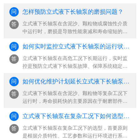
升20%-40%‌。···
安全性与易维护性”，尤其适用于腐蚀性、高温或
怎样预防立式液下长轴泵的磨损问题？
问
含固体颗粒的恶劣工况，能有效避免电机进水损
坏风险，并支持在线检修与局部更换，大幅降低
立式液下长轴泵在含泥沙、颗粒物或腐蚀性介质
答
立式液下长轴泵全生命周期运维成本‌。···
中运行时，磨损是导致性能衰减和寿命缩短的主
因。‌最有效的预防策略是“材料选型+工况控制+定
如何实时监控立式液下长轴泵的运行状态？
问
期维护”三位一体，从源头减少立式液下长轴泵磨
损冲击，延长立式液下长轴泵关键部件使用寿
立式液下长轴泵在高危工况下长期运行，实时监
答
命‌。···
控是预防立式液下长轴泵故障、保障系统稳定的
核心手段。‌最有效的监控方式是构建“多参数传感
如何优化维护计划延长立式液下长轴泵寿命？
问
+智能分析+远程可视化”的工业物联网体系，通过
振动、液位、温度、电流等关键参数的24小时在
立式液下长轴泵在含泥沙、颗粒物等复杂工况下
答
线监测，结合阈值报警与趋势预测，实现从被动
运行时，寿命损耗快的主要原因在于‌耐磨部件磨
响应到主动预防的立式液下长轴泵运维升级‌。···
损、振动加剧和密封失效‌。要延长立式液下长轴
立式液下长轴泵在复杂工况下如何选型？ ​
问
泵使用寿命，必须从“被动维修”转向“系统性预防
维护”，‌最有效的策略是建立基于工况特征的差异
立式液下长轴泵在复杂工况下的选型，‌首要原则
答
化维护计划，结合关键参数监控与周期性干预，
是根据介质特性、工艺参数和运行环境进行系统