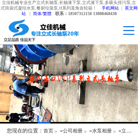
立佳机械专业生产立式长轴泵,长轴液下泵,立式液下泵,多吸头排污泵,立
式筒袋式凝结水泵,餐厨垃圾泵,H系列直角齿轮箱！
手机网站
|
英文网
站
|
简体/繁體
联系：18507312158 13808468438
您现在的位置：
»
»
»
首页
公司相册
水泵相册
立式长轴泵