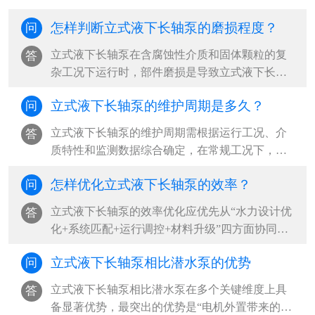
流量不足”“异常振动与噪音”“启动困难或无法启
怎样判断立式液下长轴泵的磨损程度？
问
动”，其中以吸入侧问题、轴系不稳定和电气系统
故障为根本诱因，占现场故障案例的80%以上‌。
​立式液下长轴泵在含腐蚀性介质和固体颗粒的复
答
···
杂工况下运行时，部件磨损是导致立式液下长轴
泵性能下降和突发故障的主要原因。‌最可靠的判
立式液下长轴泵的维护周期是多久？
问
断方法是“运行参数监测+定期拆检+无损检测”三
结合，其中压力下降超过20%、振动加剧和目视
立式液下长轴泵的维护周期需根据运行工况、介
答
表面损伤是立式液下长轴泵最直接的磨损信号‌。
质特性和监测数据综合确定，‌在常规工况下，建
···
议立式液下长轴泵每500小时更换一次润滑油，每
怎样优化立式液下长轴泵的效率？
问
2000小时进行一次全面检查，每6个月至1年安排
一次周期性大修；但在含腐蚀性介质、含固颗粒
​立式液下长轴泵的效率优化应优先从“水力设计优
答
等高危工况下，立式液下长轴泵应缩短至每3个月
化+系统匹配+运行调控+材料升级”四方面协同推
检查一次，并结合振动、温度等状态监测结果实
进，‌最有效的路径是确保立式液下长轴泵在最佳
施动态调整‌。···
立式液下长轴泵相比潜水泵的优势
问
效率点（BEP）附近运行，减少水力、容积和机
械三类损失，同时优化立式液下长轴泵吸入条件
立式液下长轴泵相比潜水泵在多个关键维度上具
答
与管路系统，可实现立式液下长轴泵整体能效提
备显著优势，‌最突出的优势是“电机外置带来的高