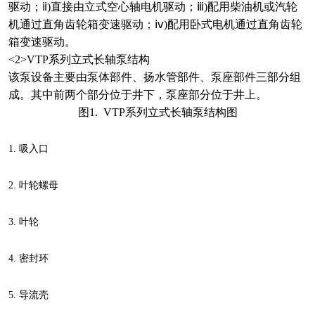
驱动；ⅱ)直接由立式空心轴电机驱动；ⅲ)配用柴油机或汽轮
机通过直角齿轮箱变速驱动；ⅳ)配用卧式电机通过直角齿轮
箱变速驱动。
<2>
VTP
系列立式长轴泵
结构
该泵设备主要由泵体部件、扬水管部件、泵座部件三部分组
成。其中前两个部分位于井下，泵座部分位于井上。
图
1.
VTP
系列立式长轴泵
结构图
1.
吸入口
2.
叶轮螺母
3.
叶轮
4.
密封环
5.
导流壳