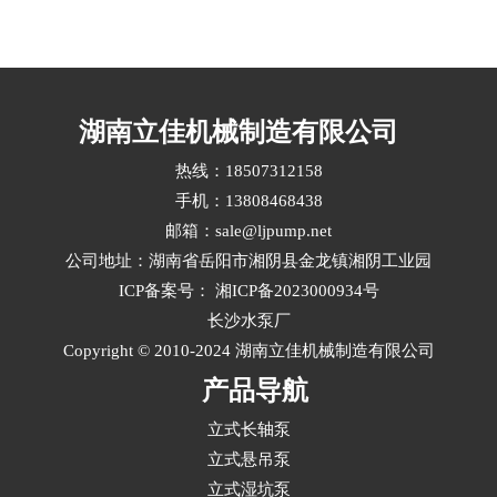
匹配，优先选择耐腐蚀、抗磨损、结构稳定且具
备高汽蚀余量适应能力的立式液下长轴泵泵型‌。
复杂工况通常涉及高温、高压、强腐蚀、含固颗
粒或频繁启停等挑战，需从材料、水力设计、密
封结构和配套标准多维度综合评估立式液下长轴
湖南立佳机械制造有限公司
泵选型。···
热线：18507312158
手机：13808468438
邮箱：sale@ljpump.net
公司地址：湖南省岳阳市湘阴县金龙镇湘阴工业园
ICP备案号：
湘ICP备2023000934号
长沙水泵厂
Copyright © 2010-2024 湖南立佳机械制造有限公司
产品导航
立式长轴泵
立式悬吊泵
立式湿坑泵