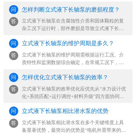
流量不足”“异常振动与噪音”“启动困难或无法启
怎样判断立式液下长轴泵的磨损程度？
问
动”，其中以吸入侧问题、轴系不稳定和电气系统
故障为根本诱因，占现场故障案例的80%以上‌。
​立式液下长轴泵在含腐蚀性介质和固体颗粒的复
答
···
杂工况下运行时，部件磨损是导致立式液下长轴
泵性能下降和突发故障的主要原因。‌最可靠的判
立式液下长轴泵的维护周期是多久？
问
断方法是“运行参数监测+定期拆检+无损检测”三
结合，其中压力下降超过20%、振动加剧和目视
立式液下长轴泵的维护周期需根据运行工况、介
答
表面损伤是立式液下长轴泵最直接的磨损信号‌。
质特性和监测数据综合确定，‌在常规工况下，建
···
议立式液下长轴泵每500小时更换一次润滑油，每
怎样优化立式液下长轴泵的效率？
问
2000小时进行一次全面检查，每6个月至1年安排
一次周期性大修；但在含腐蚀性介质、含固颗粒
​立式液下长轴泵的效率优化应优先从“水力设计优
答
等高危工况下，立式液下长轴泵应缩短至每3个月
化+系统匹配+运行调控+材料升级”四方面协同推
检查一次，并结合振动、温度等状态监测结果实
进，‌最有效的路径是确保立式液下长轴泵在最佳
施动态调整‌。···
立式液下长轴泵相比潜水泵的优势
问
效率点（BEP）附近运行，减少水力、容积和机
械三类损失，同时优化立式液下长轴泵吸入条件
立式液下长轴泵相比潜水泵在多个关键维度上具
答
与管路系统，可实现立式液下长轴泵整体能效提
备显著优势，‌最突出的优势是“电机外置带来的高
升20%-40%‌。···