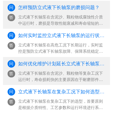
安全性与易维护性”，尤其适用于腐蚀性、高温或
怎样预防立式液下长轴泵的磨损问题？
问
含固体颗粒的恶劣工况，能有效避免电机进水损
坏风险，并支持在线检修与局部更换，大幅降低
立式液下长轴泵在含泥沙、颗粒物或腐蚀性介质
答
立式液下长轴泵全生命周期运维成本‌。···
中运行时，磨损是导致性能衰减和寿命缩短的主
因。‌最有效的预防策略是“材料选型+工况控制+定
如何实时监控立式液下长轴泵的运行状态？
问
期维护”三位一体，从源头减少立式液下长轴泵磨
损冲击，延长立式液下长轴泵关键部件使用寿
立式液下长轴泵在高危工况下长期运行，实时监
答
命‌。···
控是预防立式液下长轴泵故障、保障系统稳定的
核心手段。‌最有效的监控方式是构建“多参数传感
如何优化维护计划延长立式液下长轴泵寿命？
问
+智能分析+远程可视化”的工业物联网体系，通过
振动、液位、温度、电流等关键参数的24小时在
立式液下长轴泵在含泥沙、颗粒物等复杂工况下
答
线监测，结合阈值报警与趋势预测，实现从被动
运行时，寿命损耗快的主要原因在于‌耐磨部件磨
响应到主动预防的立式液下长轴泵运维升级‌。···
损、振动加剧和密封失效‌。要延长立式液下长轴
立式液下长轴泵在复杂工况下如何选型？ ​
问
泵使用寿命，必须从“被动维修”转向“系统性预防
维护”，‌最有效的策略是建立基于工况特征的差异
立式液下长轴泵在复杂工况下的选型，‌首要原则
答
化维护计划，结合关键参数监控与周期性干预，
是根据介质特性、工艺参数和运行环境进行系统
实现寿命延长30%以上‌。···