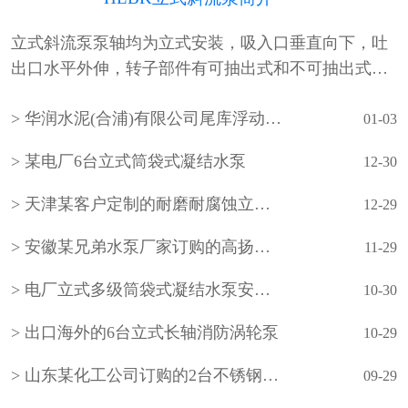
立式斜流泵泵轴均为立式安装，吸入口垂直向下，吐
出口水平外伸，转子部件有可抽出式和不可抽出式两
种形式。泵的吸入水池有湿坑式和干坑式两种。叶轮
华润水泥(合浦)有限公司尾库浮动式取水泵站立式长轴泵安装现场
通常为一级，根据需要也可设计成多级。泵的轴承采
01-03
用···
某电厂6台立式筒袋式凝结水泵
12-30
天津某客户定制的耐磨耐腐蚀立式长轴泵
12-29
安徽某兄弟水泵厂家订购的高扬程立式长轴泵
11-29
电厂立式多级筒袋式凝结水泵安装现场
10-30
出口海外的6台立式长轴消防涡轮泵
10-29
山东某化工公司订购的2台不锈钢立式长轴液下泵
09-29