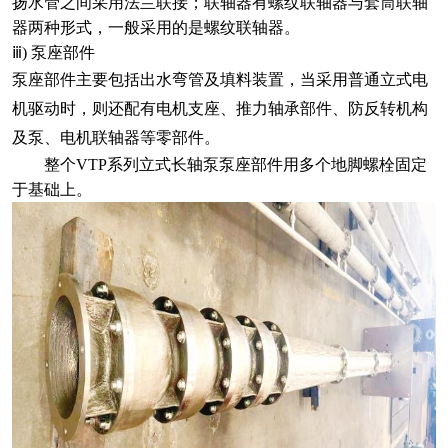
扬水管之间采用法兰联接；联轴器有螺纹联轴器与套筒联轴
器两种形式，一般采用的是螺纹联轴器。
ⅲ) 泵座部件
泵座部件主要包括出水弯管及填料装置，当采用普通立式电
机驱动时，则还配有电机支座、推力轴承部件、防反转机构
及泵、电机联轴器等零部件。
整个
VTP
系列立式长轴泵
泵座部件用多个地脚螺栓固定
于基础上。