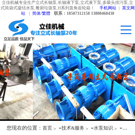
立佳机械专业生产立式长轴泵,长轴液下泵,立式液下泵,多吸头排污泵,立
式筒袋式凝结水泵,餐厨垃圾泵,H系列直角齿轮箱！
手机网站
|
英文网
站
|
简体/繁體
联系：18507312158 13808468438
您现在的位置：
»
»
»
首页
技术&服务
水泵知识
立式