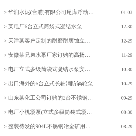
种形式。泵的吸入水池有湿坑式和干坑式两种。叶轮
华润水泥(合浦)有限公司尾库浮动式取水泵站立式长轴泵安装现场
通常为一级，根据需要也可设计成多级。泵的轴承采
01-03
用···
某电厂6台立式筒袋式凝结水泵
12-30
天津某客户定制的耐磨耐腐蚀立式长轴泵
12-29
安徽某兄弟水泵厂家订购的高扬程立式长轴泵
11-29
电厂立式多级筒袋式凝结水泵安装现场
10-30
出口海外的6台立式长轴消防涡轮泵
10-29
山东某化工公司订购的2台不锈钢立式长轴液下泵
09-29
电厂小机凝泵(立式多级筒袋式凝结水泵)
08-30
整装待发的904L不锈钢冶金矿用立式长轴泵
08-29