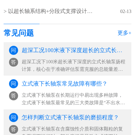
以‌超长轴系结构+分段式支撑设计‌为核心的‌超长立式液下长轴泵
02-13
常见问题
更多+
超深工况100米液下深度超长的立式长轴泵的扬程如何计算？
问
超深工况下100米超长液下深度的立式长轴泵扬程
答
计算，核心在于准确评估泵需克服的总能量差，
包括提升高度、管路损失及系统压力差。‌···
立式液下长轴泵常见故障有哪些？
问
立式液下长轴泵在长期运行中易出现多种故障，‌
答
立式液下长轴泵最常见的三大类故障是“不出水或
流量不足”“异常振动与噪音”“启动困难或无法启
怎样判断立式液下长轴泵的磨损程度？
问
动”，其中以吸入侧问题、轴系不稳定和电气系统
故障为根本诱因，占现场故障案例的80%以上‌。
​立式液下长轴泵在含腐蚀性介质和固体颗粒的复
答
···