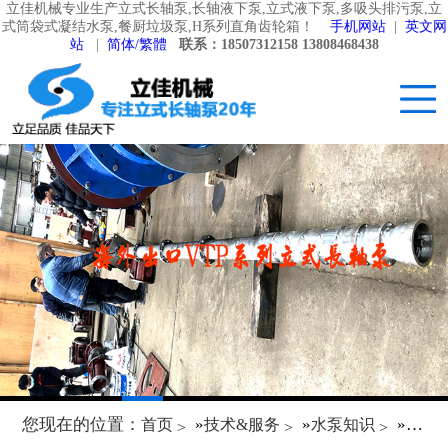
立佳机械专业生产立式长轴泵,长轴液下泵,立式液下泵,多吸头排污泵,立
式筒袋式凝结水泵,餐厨垃圾泵,H系列直角齿轮箱！
手机网站
|
英文网
站
|
简体/繁體
联系：18507312158 13808468438
您现在的位置：
»
»
»
首页
技术&服务
水泵知识
立式