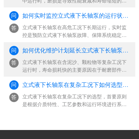
中运行时，磨损是导致性能衰减和寿命缩短的主
因。‌最有效的预防策略是“材料选型+工况控制+定
如何实时监控立式液下长轴泵的运行状态？
问
期维护”三位一体，从源头减少立式液下长轴泵磨
损冲击，延长立式液下长轴泵关键部件使用寿
立式液下长轴泵在高危工况下长期运行，实时监
答
命‌。···
控是预防立式液下长轴泵故障、保障系统稳定的
核心手段。‌最有效的监控方式是构建“多参数传感
如何优化维护计划延长立式液下长轴泵寿命？
问
+智能分析+远程可视化”的工业物联网体系，通过
振动、液位、温度、电流等关键参数的24小时在
立式液下长轴泵在含泥沙、颗粒物等复杂工况下
答
线监测，结合阈值报警与趋势预测，实现从被动
运行时，寿命损耗快的主要原因在于‌耐磨部件磨
响应到主动预防的立式液下长轴泵运维升级‌。···
损、振动加剧和密封失效‌。要延长立式液下长轴
立式液下长轴泵在复杂工况下如何选型？ ​
问
泵使用寿命，必须从“被动维修”转向“系统性预防
维护”，‌最有效的策略是建立基于工况特征的差异
立式液下长轴泵在复杂工况下的选型，‌首要原则
答
化维护计划，结合关键参数监控与周期性干预，
是根据介质特性、工艺参数和运行环境进行系统
实现寿命延长30%以上‌。···
匹配，优先选择耐腐蚀、抗磨损、结构稳定且具
备高汽蚀余量适应能力的立式液下长轴泵泵型‌。
复杂工况通常涉及高温、高压、强腐蚀、含固颗
粒或频繁启停等挑战，需从材料、水力设计、密