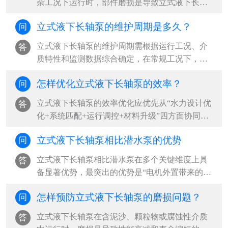
杂工况下运行时，部件磨损是导致立式液下长轴
泵性能下降和突发故障的主要原因。‌最可靠的判
立式液下长轴泵的维护周期是多久？
问
断方法是“运行参数监测+定期拆检+无损检测”三
结合，其中压力下降超过20%、振动加剧和目视
立式液下长轴泵的维护周期需根据运行工况、介
答
表面损伤是立式液下长轴泵最直接的磨损信号‌。
质特性和监测数据综合确定，‌在常规工况下，建
···
议立式液下长轴泵每500小时更换一次润滑油，每
怎样优化立式液下长轴泵的效率？
问
2000小时进行一次全面检查，每6个月至1年安排
一次周期性大修；但在含腐蚀性介质、含固颗粒
​立式液下长轴泵的效率优化应优先从“水力设计优
答
等高危工况下，立式液下长轴泵应缩短至每3个月
化+系统匹配+运行调控+材料升级”四方面协同推
检查一次，并结合振动、温度等状态监测结果实
进，‌最有效的路径是确保立式液下长轴泵在最佳
施动态调整‌。···
立式液下长轴泵相比潜水泵的优势
问
效率点（BEP）附近运行，减少水力、容积和机
械三类损失，同时优化立式液下长轴泵吸入条件
立式液下长轴泵相比潜水泵在多个关键维度上具
答
与管路系统，可实现立式液下长轴泵整体能效提
备显著优势，‌最突出的优势是“电机外置带来的高
升20%-40%‌。···
安全性与易维护性”，尤其适用于腐蚀性、高温或
怎样预防立式液下长轴泵的磨损问题？
问
含固体颗粒的恶劣工况，能有效避免电机进水损
坏风险，并支持在线检修与局部更换，大幅降低
立式液下长轴泵在含泥沙、颗粒物或腐蚀性介质
答
立式液下长轴泵全生命周期运维成本‌。···