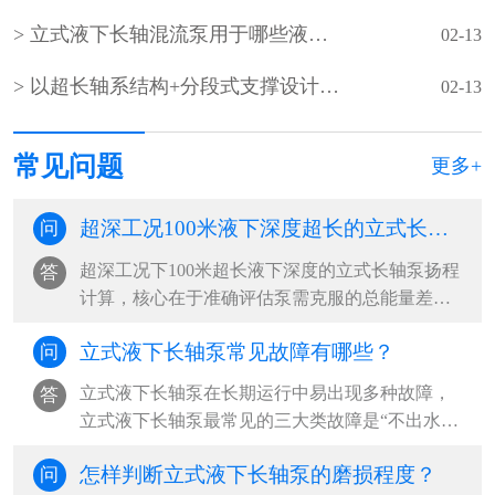
立式液下长轴混流泵用于哪些液下深度超长的超深工况？
02-13
以‌超长轴系结构+分段式支撑设计‌为核心的‌超长立式液下长轴泵
02-13
常见问题
更多+
超深工况100米液下深度超长的立式长轴泵的扬程如何计算？
问
超深工况下100米超长液下深度的立式长轴泵扬程
答
计算，核心在于准确评估泵需克服的总能量差，
包括提升高度、管路损失及系统压力差。‌···
立式液下长轴泵常见故障有哪些？
问
立式液下长轴泵在长期运行中易出现多种故障，‌
答
立式液下长轴泵最常见的三大类故障是“不出水或
流量不足”“异常振动与噪音”“启动困难或无法启
怎样判断立式液下长轴泵的磨损程度？
问
动”，其中以吸入侧问题、轴系不稳定和电气系统