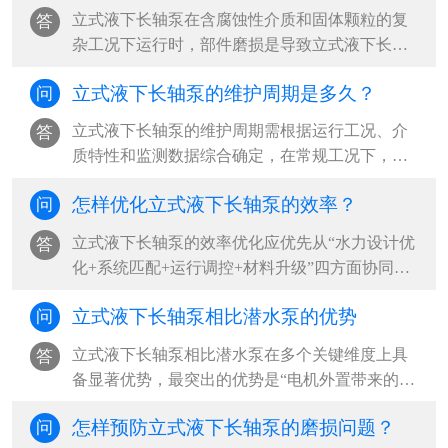
故障为根本诱因，占现场故障案例的80%以上‌。
​立式液下长轴泵在含腐蚀性介质和固体颗粒的复
答
···
杂工况下运行时，部件磨损是导致立式液下长轴
泵性能下降和突发故障的主要原因。‌最可靠的判
立式液下长轴泵的维护周期是多久？
问
断方法是“运行参数监测+定期拆检+无损检测”三
结合，其中压力下降超过20%、振动加剧和目视
立式液下长轴泵的维护周期需根据运行工况、介
答
表面损伤是立式液下长轴泵最直接的磨损信号‌。
质特性和监测数据综合确定，‌在常规工况下，建
···
议立式液下长轴泵每500小时更换一次润滑油，每
怎样优化立式液下长轴泵的效率？
问
2000小时进行一次全面检查，每6个月至1年安排
一次周期性大修；但在含腐蚀性介质、含固颗粒
​立式液下长轴泵的效率优化应优先从“水力设计优
答
等高危工况下，立式液下长轴泵应缩短至每3个月
化+系统匹配+运行调控+材料升级”四方面协同推
检查一次，并结合振动、温度等状态监测结果实
进，‌最有效的路径是确保立式液下长轴泵在最佳
施动态调整‌。···
立式液下长轴泵相比潜水泵的优势
问
效率点（BEP）附近运行，减少水力、容积和机
械三类损失，同时优化立式液下长轴泵吸入条件
立式液下长轴泵相比潜水泵在多个关键维度上具
答
与管路系统，可实现立式液下长轴泵整体能效提
备显著优势，‌最突出的优势是“电机外置带来的高
升20%-40%‌。···
安全性与易维护性”，尤其适用于腐蚀性、高温或
怎样预防立式液下长轴泵的磨损问题？
问
含固体颗粒的恶劣工况，能有效避免电机进水损