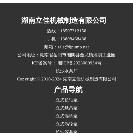
复杂工况通常涉及高温、高压、强腐蚀、含固颗
粒或频繁启停等挑战，需从材料、水力设计、密
封结构和配套标准多维度综合评估立式液下长轴
湖南立佳机械制造有限公司
泵选型。···
热线：18507312158
手机：13808468438
邮箱：sale@ljpump.net
公司地址：湖南省岳阳市湘阴县金龙镇湘阴工业园
ICP备案号：
湘ICP备2023000934号
长沙水泵厂
Copyright © 2010-2024 湖南立佳机械制造有限公司
产品导航
立式长轴泵
立式悬吊泵
立式湿坑泵
立式涡轮泵
长轴深井泵