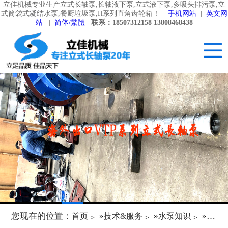
立佳机械专业生产立式长轴泵,长轴液下泵,立式液下泵,多吸头排污泵,立
式筒袋式凝结水泵,餐厨垃圾泵,H系列直角齿轮箱！
手机网站
|
英文网
站
|
简体/繁體
联系：18507312158 13808468438
您现在的位置：
»
»
»
首页
技术&服务
水泵知识
立式