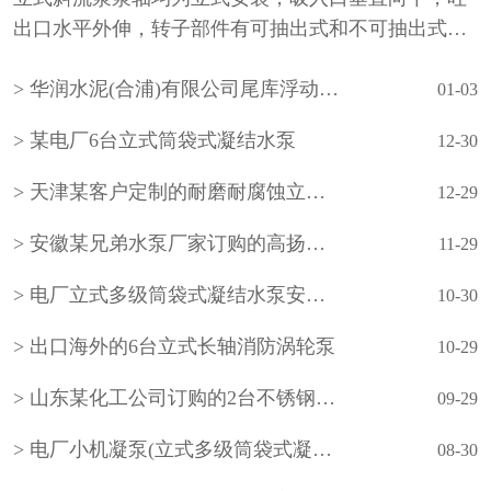
出口水平外伸，转子部件有可抽出式和不可抽出式两
种形式。泵的吸入水池有湿坑式和干坑式两种。叶轮
华润水泥(合浦)有限公司尾库浮动式取水泵站立式长轴泵安装现场
通常为一级，根据需要也可设计成多级。泵的轴承采
01-03
用···
某电厂6台立式筒袋式凝结水泵
12-30
天津某客户定制的耐磨耐腐蚀立式长轴泵
12-29
安徽某兄弟水泵厂家订购的高扬程立式长轴泵
11-29
电厂立式多级筒袋式凝结水泵安装现场
10-30
出口海外的6台立式长轴消防涡轮泵
10-29
山东某化工公司订购的2台不锈钢立式长轴液下泵
09-29
电厂小机凝泵(立式多级筒袋式凝结水泵)
08-30