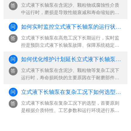
坏风险，并支持在线检修与局部更换，大幅降低
立式液下长轴泵在含泥沙、颗粒物或腐蚀性介质
答
立式液下长轴泵全生命周期运维成本‌。···
中运行时，磨损是导致性能衰减和寿命缩短的主
因。‌最有效的预防策略是“材料选型+工况控制+定
如何实时监控立式液下长轴泵的运行状态？
问
期维护”三位一体，从源头减少立式液下长轴泵磨
损冲击，延长立式液下长轴泵关键部件使用寿
立式液下长轴泵在高危工况下长期运行，实时监
答
命‌。···
控是预防立式液下长轴泵故障、保障系统稳定的
核心手段。‌最有效的监控方式是构建“多参数传感
如何优化维护计划延长立式液下长轴泵寿命？
问
+智能分析+远程可视化”的工业物联网体系，通过
振动、液位、温度、电流等关键参数的24小时在
立式液下长轴泵在含泥沙、颗粒物等复杂工况下
答
线监测，结合阈值报警与趋势预测，实现从被动
运行时，寿命损耗快的主要原因在于‌耐磨部件磨
响应到主动预防的立式液下长轴泵运维升级‌。···
损、振动加剧和密封失效‌。要延长立式液下长轴
立式液下长轴泵在复杂工况下如何选型？ ​
问
泵使用寿命，必须从“被动维修”转向“系统性预防
维护”，‌最有效的策略是建立基于工况特征的差异
立式液下长轴泵在复杂工况下的选型，‌首要原则
答
化维护计划，结合关键参数监控与周期性干预，
是根据介质特性、工艺参数和运行环境进行系统
实现寿命延长30%以上‌。···
匹配，优先选择耐腐蚀、抗磨损、结构稳定且具
备高汽蚀余量适应能力的立式液下长轴泵泵型‌。